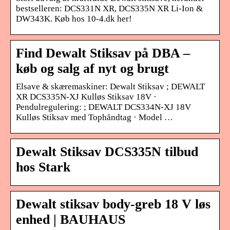
bestselleren: DCS331N XR, DCS335N XR Li-Ion &
DW343K. Køb hos 10-4.dk her!
Find Dewalt Stiksav på DBA –
køb og salg af nyt og brugt
Elsave & skæremaskiner: Dewalt Stiksav ; DEWALT
XR DCS335N-XJ Kulløs Stiksav 18V ·
Pendulregulering: ; DEWALT DCS334N-XJ 18V
Kulløs Stiksav med Tophåndtag · Model …
Dewalt Stiksav DCS335N tilbud
hos Stark
Dewalt stiksav body-greb 18 V løs
enhed | BAUHAUS