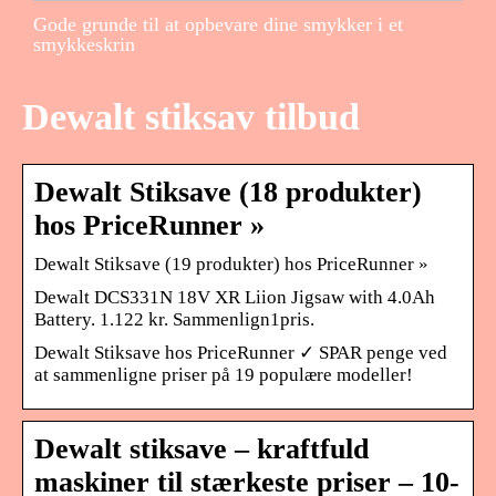
Gode grunde til at opbevare dine smykker i et
smykkeskrin
Dewalt stiksav tilbud
Dewalt Stiksave (18 produkter)
hos PriceRunner »
Dewalt Stiksave (19 produkter) hos PriceRunner »
Dewalt DCS331N 18V XR Liion Jigsaw with 4.0Ah
Battery. 1.122 kr. Sammenlign1pris.
Dewalt Stiksave hos PriceRunner ✓ SPAR penge ved
at sammenligne priser på 19 populære modeller!
Dewalt stiksave – kraftfuld
maskiner til stærkeste priser – 10-