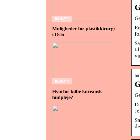
G
Ge
BEAUTY
En
Muligheder for plastikkirurgi
fo
i Oslo
Sa
ti
vi
htt
BEAUTY
G
Hvorfor købe koreansk
Ge
hudpleje?
De
Je
Sm
de