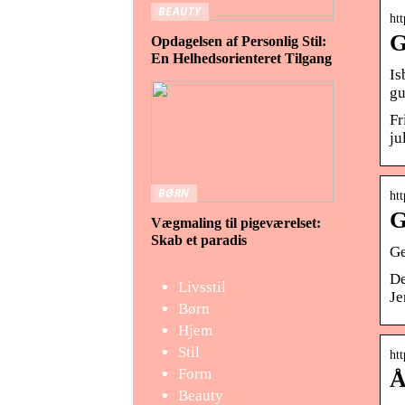
BEAUTY
htt
G
Opdagelsen af Personlig Stil:
En Helhedsorienteret Tilgang
Is
gu
Fr
ju
BØRN
ht
G
Vægmaling til pigeværelset:
Skab et paradis
Ge
De
Livsstil
Je
Børn
Hjem
Stil
ht
Form
Å
Beauty