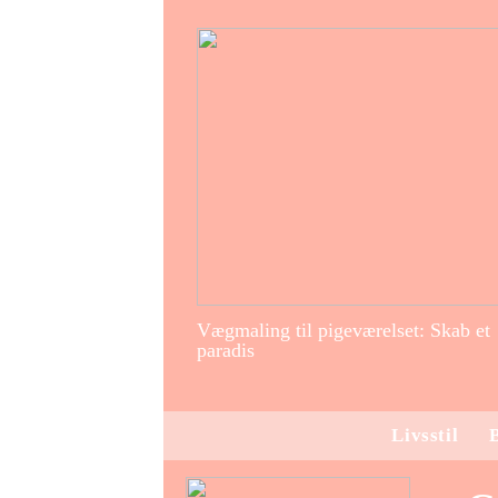
Vægmaling til pigeværelset: Skab et
paradis
Livsstil