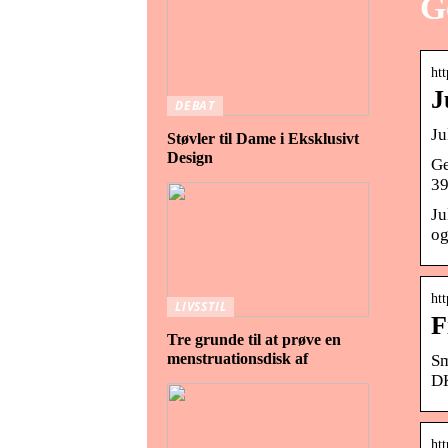
G
ht
J
DEBAT
Ju
Støvler til Dame i Eksklusivt
Design
Ge
39
Ju
og
ht
LIVSSTIL
F
Tre grunde til at prøve en
menstruationsdisk af
Sm
DK
ht