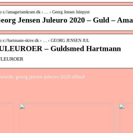
tp s://amagerisenkram.dk › … › Georg Jensen Julepynt
eorg Jensen Juleuro 2020 – Guld – Am
tp s://hartmann-skive.dk › … › GEORG JENSEN JUL
ULEUROER – Guldsmed Hartmann
ULEUROER
words: georg jensen juleuro 2020 tilbud