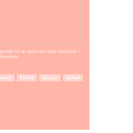
runde til at opbevare dine smykker i
kkeskrin
eauty
Fritid
Rejser
Debat