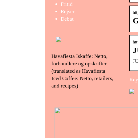
Fritid
Rejser
ht
Debat
G
ht
J
Havafiesta Iskaffe: Netto,
J
forhandlere og opskrifter
(translated as Havafiesta
Iced Coffee: Netto, retailers,
Key
and recipes)