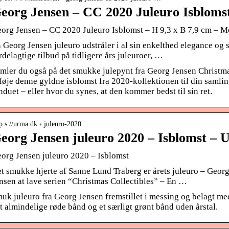
eorg Jensen – CC 2020 Juleuro Isblomst
org Jensen – CC 2020 Juleuro Isblomst – H 9,3 x B 7,9 cm – Me
 Georg Jensen juleuro udstråler i al sin enkelthed elegance og
rdelagtige tilbud på tidligere års juleuroer, …
mler du også på det smukke julepynt fra Georg Jensen Christmas
lføje denne gyldne isblomst fra 2020-kollektionen til din samlin
nduet – eller hvor du synes, at den kommer bedst til sin ret.
p s://urma.dk › juleuro-2020
eorg Jensen juleuro 2020 – Isblomst –
org Jensen juleuro 2020 – Isblomst
t smukke hjerte af Sanne Lund Traberg er årets juleuro – Geor
nsen at lave serien “Christmas Collectibles” – En …
uk juleuro fra Georg Jensen fremstillet i messing og belagt me
t almindelige røde bånd og et særligt grønt bånd uden årstal.