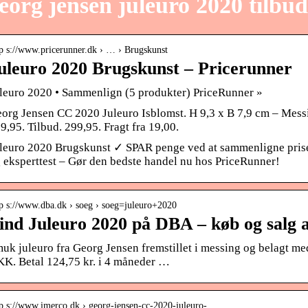
eorg jensen juleuro 2020 tilbud
tp s://www.pricerunner.dk › … › Brugskunst
uleuro 2020 Brugskunst – Pricerunner
leuro 2020 • Sammenlign (5 produkter) PriceRunner »
org Jensen CC 2020 Juleuro Isblomst. H 9,3 x B 7,9 cm – Messin
9,95. Tilbud. 299,95. Fragt fra 19,00.
leuro 2020 Brugskunst ✓ SPAR penge ved at sammenligne prise
 eksperttest – Gør den bedste handel nu hos PriceRunner!
tp s://www.dba.dk › soeg › soeg=juleuro+2020
ind Juleuro 2020 på DBA – køb og salg a
uk juleuro fra Georg Jensen fremstillet i messing og belagt me
K. Betal 124,75 kr. i 4 måneder …
tp s://www.imerco.dk › georg-jensen-cc-2020-juleuro-…