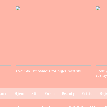
sNoir.dk: Et paradis for piger med stil
Gode g
et smy
Børn
Hjem
Stil
Form
Beauty
Fritid
Rej