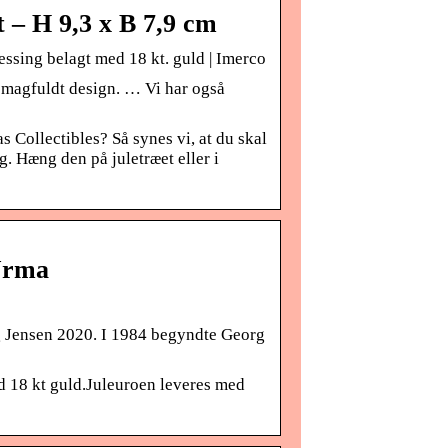
 – H 9,3 x B 7,9 cm
ssing belagt med 18 kt. guld | Imerco
 smagfuldt design. … Vi har også
 Collectibles? Så synes vi, at du skal
g. Hæng den på juletræet eller i
 Urma
g Jensen 2020. I 1984 begyndte Georg
d 18 kt guld.Juleuroen leveres med