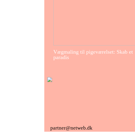
Vægmaling til pigeværelset: Skab et
paradis
partner@netweb.dk