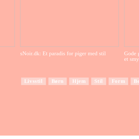
sNoir.dk: Et paradis for piger med stil
Gode g
et smy
Livsstil
Børn
Hjem
Stil
Form
B