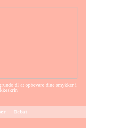
runde til at opbevare dine smykker i
kkeskrin
ser
Debat