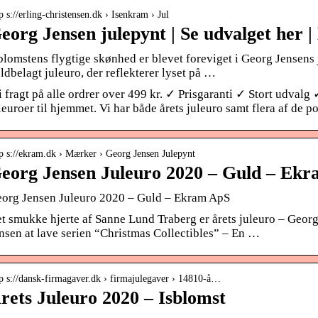
p s://erling-christensen.dk › Isenkram › Jul
eorg Jensen julepynt | Se udvalget her |
blomstens flygtige skønhed er blevet foreviget i Georg Jensens 
ldbelagt juleuro, der reflekterer lyset på …
i fragt på alle ordrer over 499 kr. ✓ Prisgaranti ✓ Stort udval
leuroer til hjemmet. Vi har både årets juleuro samt flera af de po
tp s://ekram.dk › Mærker › Georg Jensen Julepynt
eorg Jensen Juleuro 2020 – Guld – Ekr
org Jensen Juleuro 2020 – Guld – Ekram ApS
t smukke hjerte af Sanne Lund Traberg er årets juleuro – Geor
nsen at lave serien “Christmas Collectibles” – En …
tp s://dansk-firmagaver.dk › firmajulegaver › 14810-å…
rets Juleuro 2020 – Isblomst