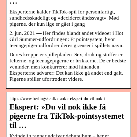
…
Eksperterne kalder TikTok-spil for personfarligt,
sundhedsskadeligt og »decideret åndssvagt«. Mød
pigerne, der kun lige er gået i gang
2. jun. 2021 — Her findes blandt andet videoer i Hot
Girl Summer-udfordringen: Et pointsystem, hvor
teenagepiger udfordrer deres grænser i spillets navn.
Deres kroppe er spillepladen. Sex, druk og stoffer er
felterne, og teenagepigerne er brikkerne. De er bedste
veninder, men konkurrerer mod hinanden.
Eksperterne advarer: Det kan ikke gå andet end galt.
Pigerne spiller ufortrødent videre.
http s://www.berlingske.dk › aok › ekspert-du-vil-nok-i…
Ekspert: »Du vil nok ikke få
pigerne fra TikTok-pointsystemet
til …
Kvindelig rapper udgiver debutalbum – her er