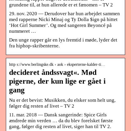
grundene til, at hun allerede er et fænomen – TV 2
29. nov. 2020 — Derudover har hun arbejdet sammen
med rapperne Nicki Minaj og Ty Dolla $ign på hittet
‘Hot Girl Summer’. Og med sangeren Beyoncé på
nummeret …
Den unge rapper går en lys fremtid i møde, lyder det
fra hiphop-skribenterne.
http s://www.berlingske.dk › aok › eksperterne-kalder-ti…
decideret åndssvagt«. Mød
pigerne, der kun lige er gået i
gang
Nu er det bevist: Musikken, du elsker som helt ung,
følger dig resten af livet – TV 2
11. mar. 2018 — Dansk sangerinde: Spice Girls
ændrede min verden … da du blev forelsket første
gang, følger dig resten af livet, siger han til TV 2.