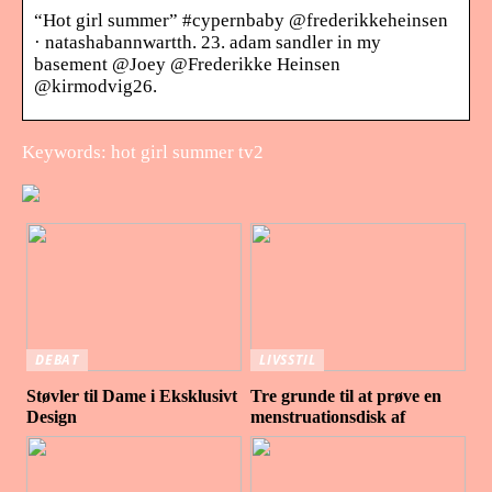
“Hot girl summer” #cypernbaby @frederikkeheinsen
· natashabannwartth. 23. adam sandler in my
basement @Joey @Frederikke Heinsen
@kirmodvig26.
Keywords: hot girl summer tv2
DEBAT
LIVSSTIL
Støvler til Dame i Eksklusivt
Tre grunde til at prøve en
Design
menstruationsdisk af