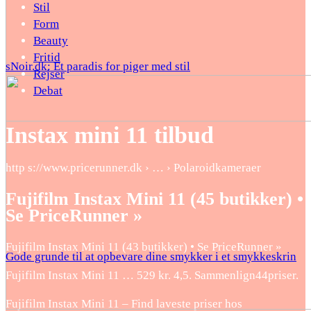
Stil
Form
Beauty
Fritid
sNoir.dk: Et paradis for piger med stil
Rejser
Debat
Instax mini 11 tilbud
http s://www.pricerunner.dk › … › Polaroidkameraer
Fujifilm Instax Mini 11 (45 butikker) •
Se PriceRunner »
Fujifilm Instax Mini 11 (43 butikker) • Se PriceRunner »
Gode grunde til at opbevare dine smykker i et smykkeskrin
Fujifilm Instax Mini 11 … 529 kr. 4,5. Sammenlign44priser.
Fujifilm Instax Mini 11 – Find laveste priser hos