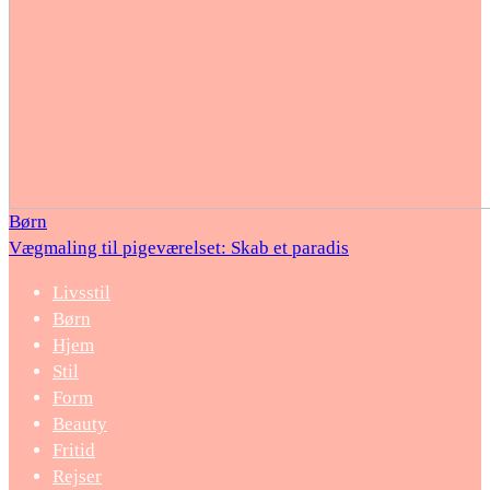
Børn
Vægmaling til pigeværelset: Skab et paradis
Livsstil
Børn
Hjem
Stil
Form
Beauty
Fritid
Rejser