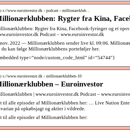
tp s://www.euroinvestor.dk › podcast › millionaerklub…
illionærklubben: Rygter fra Kina, Face
llionærklubben: Rygter fra Kina, Facebook-fyringer og et opsvi
w.euroinvestor.dk Podcast – www.euroinvestor.dk
 nov. 2022 — Millionærklubben sender live kl. 09:06. Millionæ
 du kan følge Millionærklubbens porteføljer her.
mbedded type=”node/custom_code_html” id=”54744″}
tp s://www.euroinvestor.dk › millionaerklubben-10
illionærklubben – Euroinvestor
llionærklubben | www.euroinvestor.dk Podcast – www.euroinve
t til alle episoder af Millionærklubben her: … Live Nation En
varian på opkøbsjagt og aktier i vildrede.
t til alle episoder af Millionærklubben her: