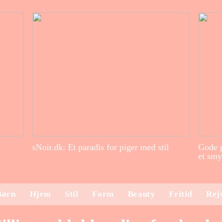
sNoir.dk: Et paradis for piger med stil
Gode g
et smy
Børn
Hjem
Stil
Form
Beauty
Fritid
Rej