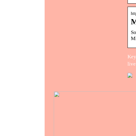
ht
M
So
Mi
Key
live