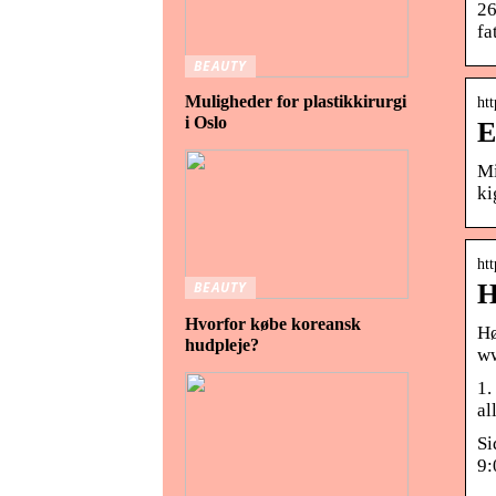
26
fa
BEAUTY
Muligheder for plastikkirurgi
ht
i Oslo
E
Mi
ki
ht
H
BEAUTY
Hvorfor købe koreansk
Hø
hudpleje?
ww
1.
al
Si
9: