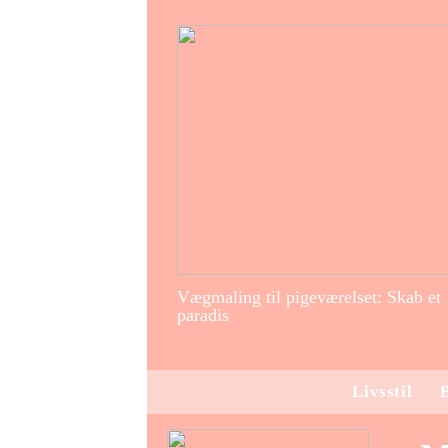
Vægmaling til pigeværelset: Skab et
paradis
Livsstil