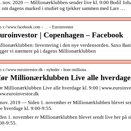
. nov. 2020 — Millionærklubben sender live kl. 9:00 Bodil Jo
t om dagens marked i studiet og tjekker sammen med Lars …
tp s://www.facebook.com › … › Euroinvestor
uroinvestor | Copenhagen – Facebook
llionærklubben: Investering i den nye verdensorden. Saxo Ban
gger vi nærmere på i dagens Millionærklubben
tp s://www.euroinvestor.dk › nyheder › hoer-milliona…
ør Millionærklubben Live alle hverdage 
r Millionærklubben Live alle hverdage kl. 9:00 | www.euroinv
w.euroinvestor.dk
 nov. 2019 — Siden 1. november er Millionærklubben blevet sen
le hverdage kl. 9:00-9:55.
den 1. november er Millionærklubben blevet sendt live her på si
00-9:55.