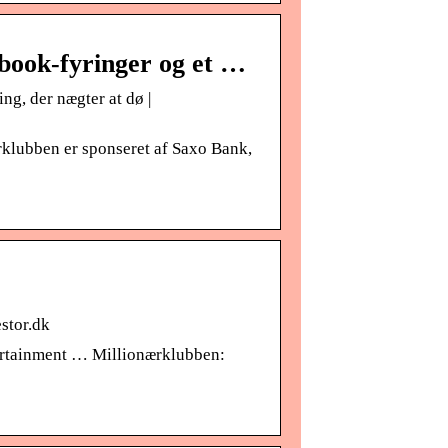
book-fyringer og et …
ng, der nægter at dø |
rklubben er sponseret af Saxo Bank,
stor.dk
tertainment … Millionærklubben: