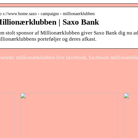
tp s://www.home.saxo › campaigns › millionaerklubben
illionærklubben | Saxo Bank
m stolt sponsor af Millionærklubben giver Saxo Bank dig nu adg
llionærklubbens porteføljer og deres afkast.
words: millionærklubben live facebook, facebook millionærklu