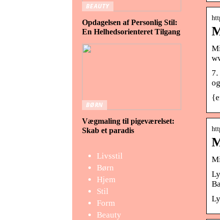
BEAUTY
ht
Opdagelsen af Personlig Stil:
M
En Helhedsorienteret Tilgang
Mi
ww
7.
og
{e
BØRN
Vægmaling til pigeværelset:
ht
Skab et paradis
M
Livsstil
Mi
Børn
Ly
Hjem
Ba
Stil
Ly
Form
Beauty