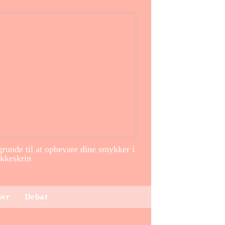
runde til at opbevare dine smykker i
kkeskrin
ser
Debat