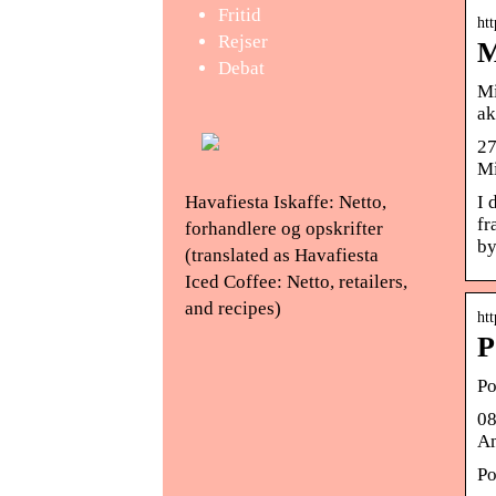
Fritid
ht
Rejser
M
Debat
Mi
ak
27
Mi
Havafiesta Iskaffe: Netto,
I 
fr
forhandlere og opskrifter
by
(translated as Havafiesta
Iced Coffee: Netto, retailers,
and recipes)
htt
P
Po
08
Am
Po