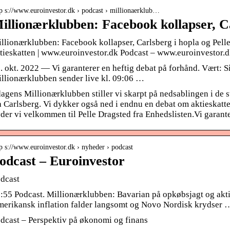
tp s://www.euroinvestor.dk › podcast › millionaerklub…
illionærklubben: Facebook kollapser, C
llionærklubben: Facebook kollapser, Carlsberg i hopla og Pelle
tieskatten | www.euroinvestor.dk Podcast – www.euroinvestor.
. okt. 2022 — Vi garanterer en heftig debat på forhånd. Vært: 
llionærklubben sender live kl. 09:06 …
dagens Millionærklubben stiller vi skarpt på nedsablingen i de 
a Carlsberg. Vi dykker også ned i endnu en debat om aktieskatt
der vi velkommen til Pelle Dragsted fra Enhedslisten.Vi garante
p s://www.euroinvestor.dk › nyheder › podcast
odcast – Euroinvestor
dcast
:55 Podcast. Millionærklubben: Bavarian på opkøbsjagt og aktie
erikansk inflation falder langsomt og Novo Nordisk krydser 
dcast – Perspektiv på økonomi og finans