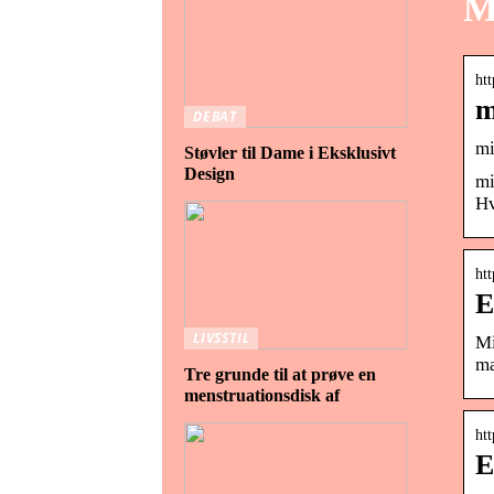
M
ht
m
DEBAT
mi
Støvler til Dame i Eksklusivt
Design
mi
Hv
ht
E
LIVSSTIL
Mi
mæ
Tre grunde til at prøve en
menstruationsdisk af
htt
E