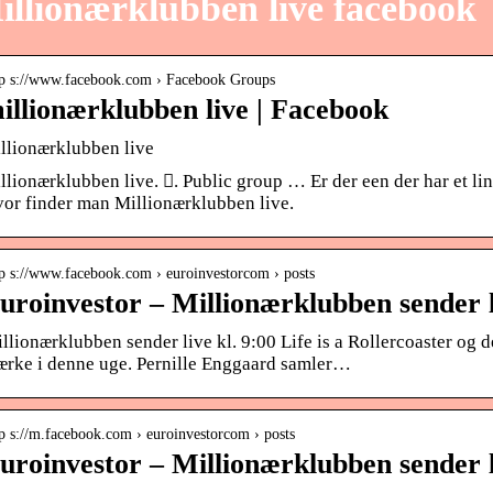
illionærklubben live facebook
tp s://www.facebook.com › Facebook Groups
illionærklubben live | Facebook
llionærklubben live
llionærklubben live. 󱙺. Public group … Er der een der har et l
or finder man Millionærklubben live.
tp s://www.facebook.com › euroinvestorcom › posts
uroinvestor – Millionærklubben sender l
llionærklubben sender live kl. 9:00 Life is a Rollercoaster og de
rke i denne uge. Pernille Enggaard samler…
p s://m.facebook.com › euroinvestorcom › posts
uroinvestor – Millionærklubben sender l