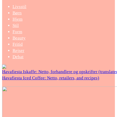
Livsstil
Børn
Hjem
Stil
Form
Beauty
Fritid
Rejser
Debat
Havafiesta Iskaffe: Netto, forhandlere og opskrifter (translate
Havafiesta Iced Coffee: Netto, retailers, and recipes)