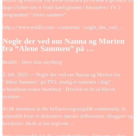
Nanna og Frederik var alene sammen på en øde ø gennem 10
dage i håbet om at finde kærligheden i hinanden i TV 2-
programmet “Alene sammen”
http s://www.reddit.com › comments › nogle_der_ved_…
Nogle der ved om Nanna og Morten
fra “Alene Sammen” på …
Reddit – Dive into anything
2. feb. 2022 — Nogle der ved om Nanna og Morten fra
“Alene Sammen” på TV2, stadig er sammen i dag? ;
u/bnutbnut avatar bnutbnut · Hvorfor er de så blevet
uvenner …
45.0k members in the InfluencergossipDK community. Et
subreddit hvor vi diskuterer danske influencere, bloggere og
kendisser. Husk at læs reglerne …
http s://ekstrabladet.dk › underholdning › filmogtv › efter-…