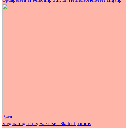
Opdagelsen af Personlig Stil: En Helhedsorienteret Tilgang
Børn
Vægmaling til pigeværelset: Skab et paradis