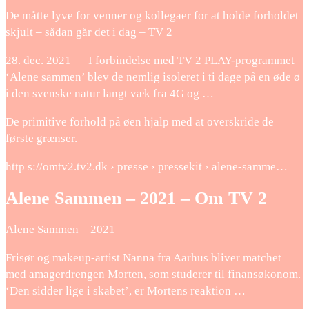
De måtte lyve for venner og kollegaer for at holde forholdet
skjult – sådan går det i dag – TV 2
28. dec. 2021 — I forbindelse med TV 2 PLAY-programmet
‘Alene sammen’ blev de nemlig isoleret i ti dage på en øde ø
i den svenske natur langt væk fra 4G og …
De primitive forhold på øen hjalp med at overskride de
første grænser.
http s://omtv2.tv2.dk › presse › pressekit › alene-samme…
Alene Sammen – 2021 – Om TV 2
Alene Sammen – 2021
Frisør og makeup-artist Nanna fra Aarhus bliver matchet
med amagerdrengen Morten, som studerer til finansøkonom.
‘Den sidder lige i skabet’, er Mortens reaktion …