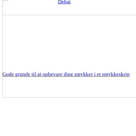
Debat
Gode grunde til at opbevare dine smykker i et smykkeskrin