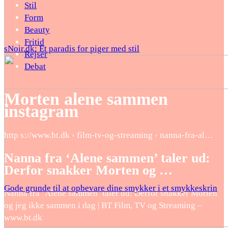
Stil
Form
Beauty
Fritid
sNoir.dk: Et paradis for piger med stil
Rejser
Debat
Morten alene sammen
instagram
http s://www.bt.dk › film-tv-og-streaming › nanna-fra-al…
Nanna fra ‘Alene sammen’ taler ud:
Derfor snakker Morten og …
Gode grunde til at opbevare dine smykker i et smykkeskrin
Nanna fra ‘Alene sammen’ taler ud: Derfor snakker Morten
og jeg ikke sammen i dag | BT Film, TV og Streaming –
www.bt.dk