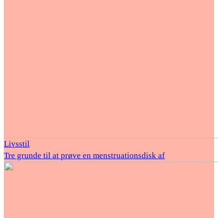
Livsstil
Tre grunde til at prøve en menstruationsdisk af