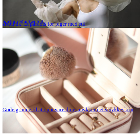
Form
Beauty
Fritid
partner@netweb.dk
sNoir.dk: Et paradis for piger med stil
Rejser
Debat
Gode grunde til at opbevare dine smykker i et smykkeskrin