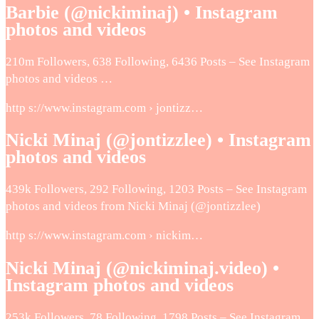
Barbie (@nickiminaj) • Instagram
photos and videos
210m Followers, 638 Following, 6436 Posts – See Instagram
photos and videos …
http s://www.instagram.com › jontizz…
Nicki Minaj (@jontizzlee) • Instagram
photos and videos
439k Followers, 292 Following, 1203 Posts – See Instagram
photos and videos from Nicki Minaj (@jontizzlee)
http s://www.instagram.com › nickim…
Nicki Minaj (@nickiminaj.video) •
Instagram photos and videos
253k Followers, 78 Following, 1798 Posts – See Instagram