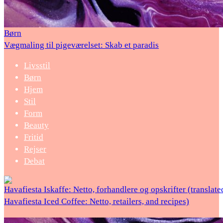
Børn
Vægmaling til pigeværelset: Skab et paradis
Livsstil
Børn
Hjem
Stil
Form
Beauty
Fritid
Rejser
Debat
Havafiesta Iskaffe: Netto, forhandlere og opskrifter (translate
Havafiesta Iced Coffee: Netto, retailers, and recipes)