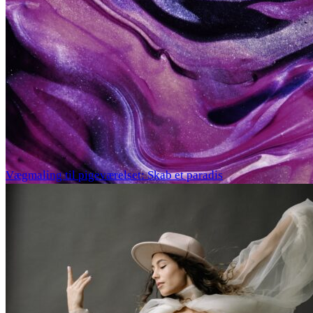
Vægmaling til pigeværelset: Skab et paradis
Livsstil
Børn
Hjem
Stil