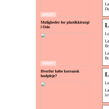
Læ
Dø
BEAUTY
Muligheder for plastikkirurgi
L
i Oslo
Lo
Læ
Bo
Læ
Bo
BEAUTY
Hvorfor købe koreansk
L
hudpleje?
Læ
Læ
lo