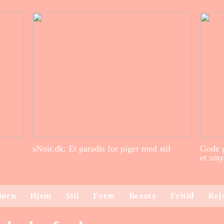
sNoir.dk: Et paradis for piger med stil
Gode g
et smy
Børn
Hjem
Stil
Form
Beauty
Fritid
Rej