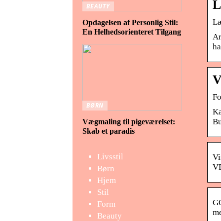
L
BEAUTY
Læ
Opdagelsen af Personlig Stil:
En Helhedsorienteret Tilgang
Ar
ha
V
Fo
BØRN
Ka
Bu
Vægmaling til pigeværelset:
Skab et paradis
Livsstil
Vi
VE
Børn
Hjem
Stil
GO
Form
me
Beauty