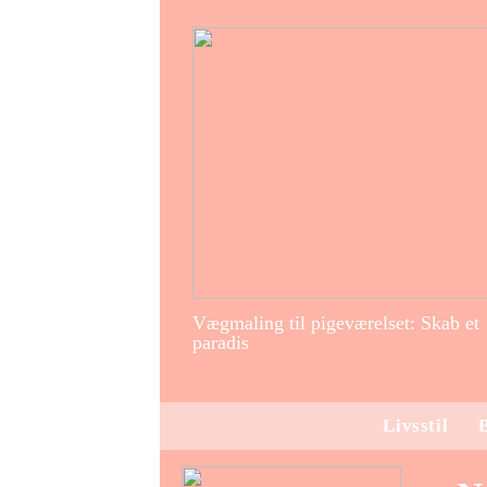
Vægmaling til pigeværelset: Skab et
paradis
Livsstil