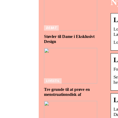
N
L
DEBAT
Lo
Læ
Støvler til Dame i Eksklusivt
Design
Lo
L
Fo
Se
LIVSSTIL
he
Tre grunde til at prøve en
menstruationsdisk af
L
Læ
Dø