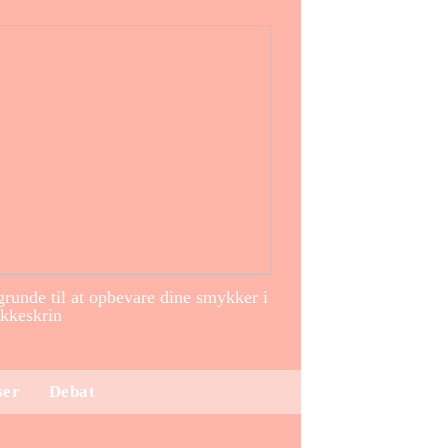
runde til at opbevare dine smykker i
kkeskrin
ser
Debat