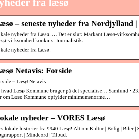
yheder fra læsø
æsø – seneste nyheder fra Nordjylland 
kale nyheder fra Læsø. … Det er slut: Markant Læsø-virksomhe
sø-virksomhed konkurs. Journalistik.
kale nyheder fra Læsø.
æsø Netavis: Forside
rside – Læsø Netavis
 hvad Læsø Kommune bruger på det specialise… Samfund • 2
r om Læsø Kommune opfylder minimumsnorme…
okale nyheder – VORES Læsø
s lokale historier fra 9940 Læsø! Alt om Kultur | Bolig | Biler | S
gnrapport | Mindeord | Tilbud.