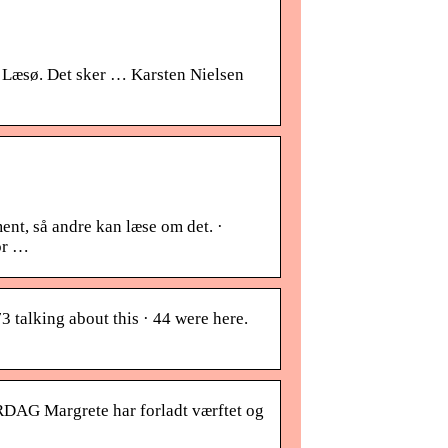
 Læsø. Det sker … Karsten Nielsen
nt, så andre kan læse om det. ·
or …
 talking about this · 44 were here.
 Margrete har forladt værftet og