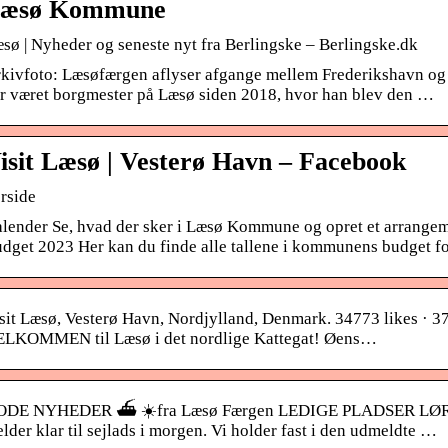
æsø Kommune
sø | Nyheder og seneste nyt fra Berlingske – Berlingske.dk
kivfoto: Læsøfærgen aflyser afgange mellem Frederikshavn og
r været borgmester på Læsø siden 2018, hvor han blev den …
isit Læsø | Vesterø Havn – Facebook
rside
lender Se, hvad der sker i Læsø Kommune og opret et arrangeme
dget 2023 Her kan du finde alle tallene i kommunens budget f
sit Læsø, Vesterø Havn, Nordjylland, Denmark. 34773 likes · 373
LKOMMEN til Læsø i det nordlige Kattegat! Øens…
DE NYHEDER ⛴ ☀️fra Læsø Færgen LEDIGE PLADSER LØRDAG
lder klar til sejlads i morgen. Vi holder fast i den udmeldte …