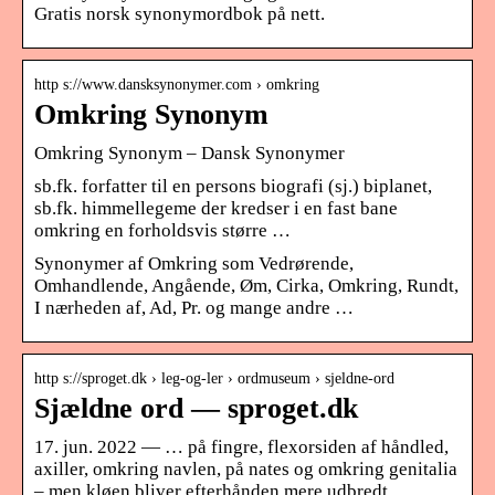
Gratis norsk synonymordbok på nett.
http s://www.dansksynonymer.com › omkring
Omkring Synonym
Omkring Synonym – Dansk Synonymer
sb.fk. forfatter til en persons biografi (sj.) biplanet,
sb.fk. himmellegeme der kredser i en fast bane
omkring en forholdsvis større …
Synonymer af Omkring som Vedrørende,
Omhandlende, Angående, Øm, Cirka, Omkring, Rundt,
I nærheden af, Ad, Pr. og mange andre …
http s://sproget.dk › leg-og-ler › ordmuseum › sjeldne-ord
Sjældne ord — sproget.dk
17. jun. 2022 — … på fingre, flexorsiden af håndled,
axiller, omkring navlen, på nates og omkring genitalia
– men kløen bliver efterhånden mere udbredt …