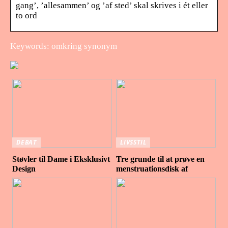
gang’, ’allesammen’ og ’af sted’ skal skrives i ét eller
to ord
Keywords: omkring synonym
DEBAT
LIVSSTIL
Støvler til Dame i Eksklusivt
Tre grunde til at prøve en
Design
menstruationsdisk af