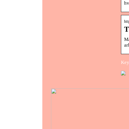
hv
htt
T
Ma
ar
Key