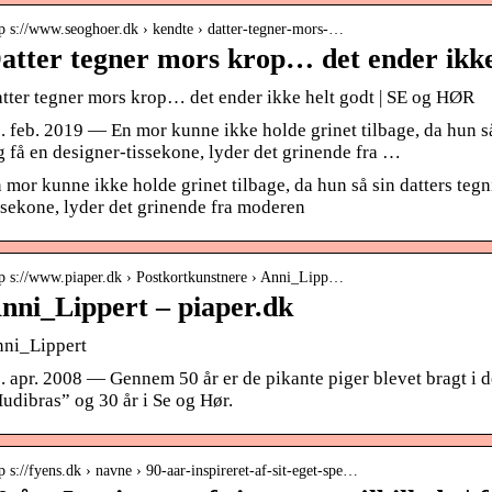
tp s://www.seoghoer.dk › kendte › datter-tegner-mors-…
atter tegner mors krop… det ender ikk
tter tegner mors krop… det ender ikke helt godt | SE og HØR
. feb. 2019 — En mor kunne ikke holde grinet tilbage, da hun så
g få en designer-tissekone, lyder det grinende fra …
 mor kunne ikke holde grinet tilbage, da hun så sin datters tegn
ssekone, lyder det grinende fra moderen
tp s://www.piaper.dk › Postkortkunstnere › Anni_Lipp…
nni_Lippert – piaper.dk
ni_Lippert
. apr. 2008 — Gennem 50 år er de pikante piger blevet bragt i 
udibras” og 30 år i Se og Hør.
p s://fyens.dk › navne › 90-aar-inspireret-af-sit-eget-spe…