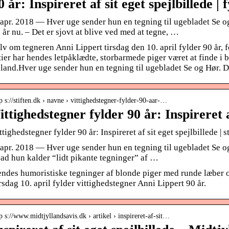
0 år: Inspireret af sit eget spejlbillede | 
 apr. 2018 — Hver uge sender hun en tegning til ugebladet Se og 
 år nu. – Det er sjovt at blive ved med at tegne, …
lv om tegneren Anni Lippert tirsdag den 10. april fylder 90 år, 
tier har hendes letpåklædte, storbarmede piger været at finde i 
land.Hver uge sender hun en tegning til ugebladet Se og Hør. Det
p s://stiften.dk › navne › vittighedstegner-fylder-90-aar-…
ittighedstegner fylder 90 år: Inspireret a
ttighedstegner fylder 90 år: Inspireret af sit eget spejlbillede | s
 apr. 2018 — Hver uge sender hun en tegning til ugebladet Se og
ad hun kalder “lidt pikante tegninger” af …
ndes humoristiske tegninger af blonde piger med runde læber o
rsdag 10. april fylder vittighedstegner Anni Lippert 90 år.
p s://www.midtjyllandsavis.dk › artikel › inspireret-af-sit…