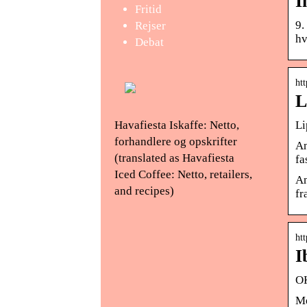
I
Fritid
9.
Rejser
hv
Debat
htt
L
Havafiesta Iskaffe: Netto,
Li
forhandlere og opskrifter
An
(translated as Havafiesta
fa
Iced Coffee: Netto, retailers,
An
and recipes)
fr
htt
I
O
Me