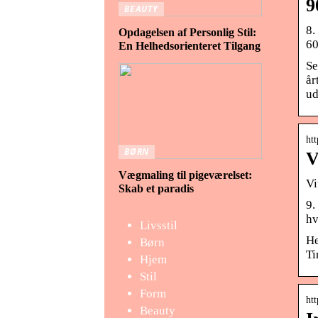
9
BEAUTY
8.
Opdagelsen af Personlig Stil:
60
En Helhedsorienteret Tilgang
Se
år
ud
htt
BØRN
V
Vægmaling til pigeværelset:
Vi
Skab et paradis
9.
hv
Livsstil
He
Børn
Ti
Hjem
Stil
Form
htt
Beauty