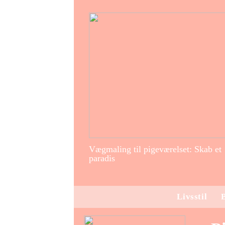
Vægmaling til pigeværelset: Skab et
paradis
Livsstil