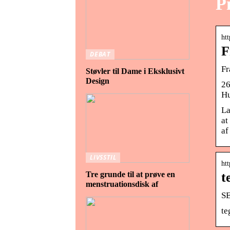
P
htt
F
DEBAT
Fr
Støvler til Dame i Eksklusivt
Design
26
Hu
La
at
af
LIVSSTIL
htt
Tre grunde til at prøve en
t
menstruationsdisk af
S
te