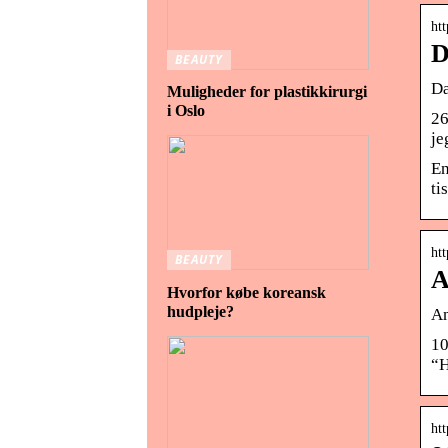
ht
D
BEAUTY
Da
Muligheder for plastikkirurgi
i Oslo
26
je
En
ti
ht
BEAUTY
A
Hvorfor købe koreansk
hudpleje?
An
10
“H
htt