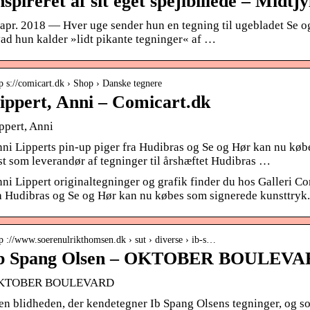
nspireret af sit eget spejlbillede – Midtjy
 apr. 2018 — Hver uge sender hun en tegning til ugebladet Se og
ad hun kalder »lidt pikante tegninger« af …
p s://comicart.dk › Shop › Danske tegnere
ippert, Anni – Comicart.dk
ppert, Anni
ni Lipperts pin-up piger fra Hudibras og Se og Hør kan nu køb
st som leverandør af tegninger til årshæftet Hudibras …
ni Lippert originaltegninger og grafik finder du hos Galleri Co
a Hudibras og Se og Hør kan nu købes som signerede kunsttryk.
p ://www.soerenulrikthomsen.dk › sut › diverse › ib-s…
b Spang Olsen – OKTOBER BOULEV
KTOBER BOULEVARD
n blidheden, der kendetegner Ib Spang Olsens tegninger, og so