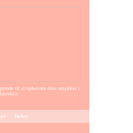
runde til at opbevare dine smykker i
kkeskrin
ser
Debat