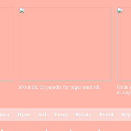
sNoir.dk: Et paradis for piger med stil
Gode g
et smy
Børn
Hjem
Stil
Form
Beauty
Fritid
Rej