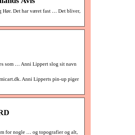
llands Avis
 Hør. Det har været fast … Det bliver,
es som … Anni Lippert slog sit navn
micart.dk. Anni Lipperts pin-up piger
ARD
m for nogle … og topografier og alt,