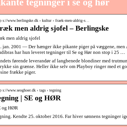
ikante tegninger i se og hør
p s://www.berlingske.dk › kultur › fraek-men-aldrig-s…
ræk men aldrig sjofel – Berlingske
æk men aldrig sjofel
. jan. 2001 — Der hænger ikke pikante piger på væggene, men 
dibras har hun leveret tegninger til Se og Hør non stop i 25 …
ndets førende leverandør af langbenede blondiner med trutmun
 rykke sin grænse. Heller ikke selv om Playboy ringer med et god
 sine frække piger.
p s://www.seoghoer.dk › tags › tegning
egning | SE og HØR
E og HØR
gning. Kendte 25. oktober 2016. Far hiver sønnens tegninger 