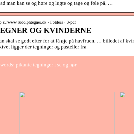
ad man kan se og høre og lugte og tage og føle på, …
p s://www.rudolphtegner.dk › Folders › 3-pdf
EGNER OG KVINDERNE
n skal se godt efter for at få øje på havfruen, … billedet af kv
kivet ligger der tegninger og pasteller fra.
words: pikante tegninger i se og hør