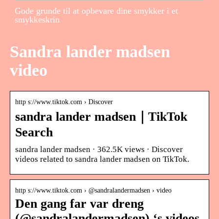
Gode grunde til at opbevare dine smykker i et
smykkeskrin
Sandra lander madsen
video
http s://www.tiktok.com › Discover
sandra lander madsen｜TikTok
Search
sandra lander madsen · 362.5K views · Discover
videos related to sandra lander madsen on TikTok.
http s://www.tiktok.com › @sandralandermadsen › video
Den gang far var dreng
(@sandralandermadsen) ‘s videos