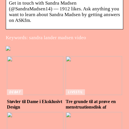
Get in touch with Sandra Madsen
(@SandraMadsen14) — 1912 likes. Ask anything you
want to learn about Sandra Madsen by getting answers
on ASKfm.
Keywords: sandra lander madsen video
DEBAT
LIVSSTIL
Støvler til Dame i Eksklusivt
Tre grunde til at prøve en
Design
menstruationsdisk af