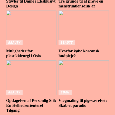
Støvler til Dame i Eksklusivt
Tre grunde til at prøve en
Design
menstruationsdisk af
BEAUTY
BEAUTY
Muligheder for
Hvorfor købe koreansk
plastikkirurgi i Oslo
hudpleje?
BEAUTY
BØRN
Opdagelsen af Personlig Stil:
Vægmaling til pigeværelset:
En Helhedsorienteret
Skab et paradis
Tilgang