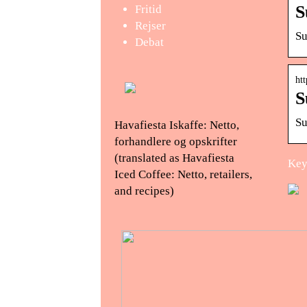
S
Fritid
Rejser
Su
Debat
htt
S
Su
Havafiesta Iskaffe: Netto,
forhandlere og opskrifter
(translated as Havafiesta
Key
Iced Coffee: Netto, retailers,
and recipes)