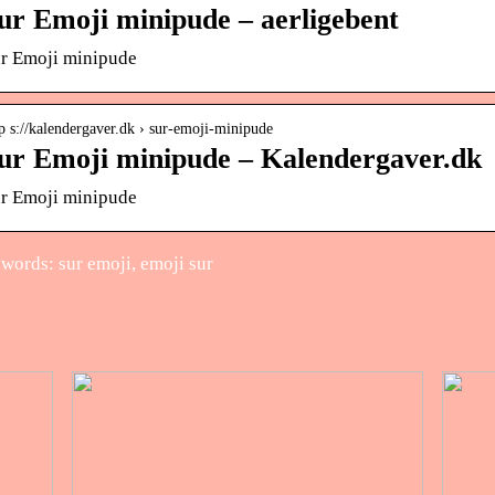
ur Emoji minipude – aerligebent
r Emoji minipude
p s://kalendergaver.dk › sur-emoji-minipude
ur Emoji minipude – Kalendergaver.dk
r Emoji minipude
words: sur emoji, emoji sur