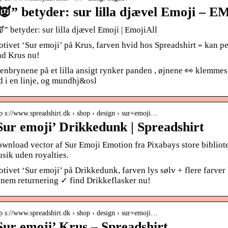
👿” betyder: sur lilla djævel Emoji –
” betyder: sur lilla djævel Emoji | EmojiAll
tivet ‘Sur emoji’ på Krus, farven hvid hos Spreadshirt » kan p
nd Krus nu!
enbrynene på et lilla ansigt rynker panden , øjnene 👀 klemme
d i en linje, og mundhj&osl
tp s://www.spreadshirt.dk › shop › design › sur+emoji…
Sur emoji’ Drikkedunk | Spreadshirt
wnload vector af Sur Emoji Emotion fra Pixabays store bibliote
sik uden royalties.
tivet ‘Sur emoji’ på Drikkedunk, farven lys sølv + flere farver
nem returnering ✓ find Drikkeflasker nu!
tp s://www.spreadshirt.dk › shop › design › sur+emoji…
Sur emoji’ Krus – Spreadshirt