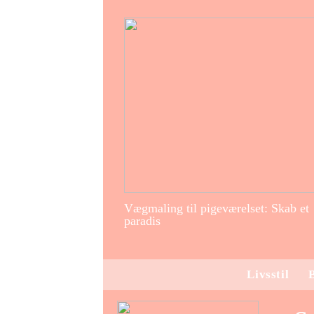
Vægmaling til pigeværelset: Skab et
paradis
Livsstil