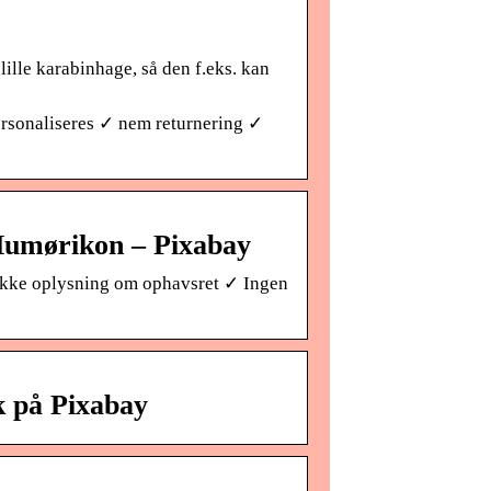
ille karabinhage, så den f.eks. kan
ersonaliseres ✓ nem returnering ✓
 Humørikon – Pixabay
 ikke oplysning om ophavsret ✓ Ingen
k på Pixabay