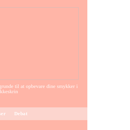
runde til at opbevare dine smykker i
kkeskrin
ser
Debat