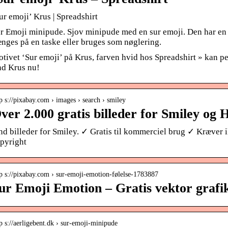
ur emoji’ Krus | Spreadshirt
r Emoji minipude. Sjov minipude med en sur emoji. Den har en l
nges på en taske eller bruges som nøglering.
tivet ‘Sur emoji’ på Krus, farven hvid hos Spreadshirt » kan p
nd Krus nu!
p s://pixabay.com › images › search › smiley
ver 2.000 gratis billeder for Smiley og
nd billeder for Smiley. ✓ Gratis til kommerciel brug ✓ Kræver
pyright
tp s://pixabay.com › sur-emoji-emotion-følelse-1783887
ur Emoji Emotion – Gratis vektor grafi
p s://aerligebent.dk › sur-emoji-minipude