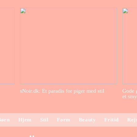
sNoir.dk: Et paradis for piger med stil
Gode g
et smy
Børn
Hjem
Stil
Form
Beauty
Fritid
Rej