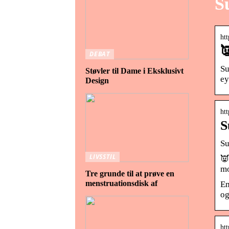
S
htt

DEBAT
Su
Støvler til Dame i Eksklusivt
ey
Design
htt
S
Su
LIVSSTIL
👿
mo
Tre grunde til at prøve en
menstruationsdisk af
Em
og
ht