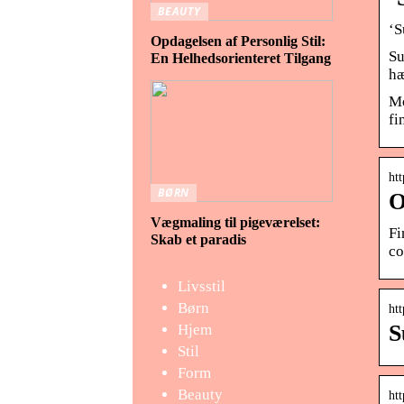
BEAUTY
‘S
Opdagelsen af Personlig Stil:
Su
En Helhedsorienteret Tilgang
hæ
Mo
fi
htt
BØRN
O
Vægmaling til pigeværelset:
Fi
Skab et paradis
co
Livsstil
Børn
ht
S
Hjem
Stil
Form
Beauty
htt