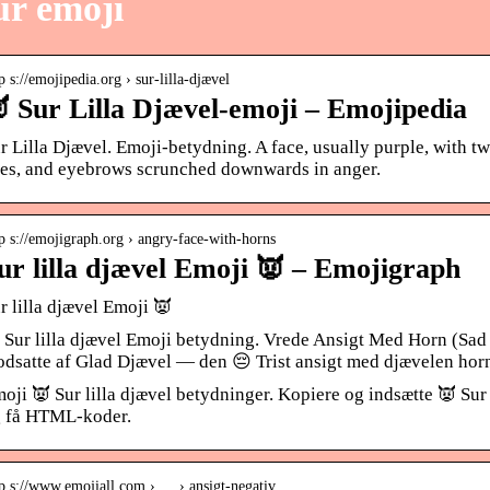
ur emoji
p s://emojipedia.org › sur-lilla-djævel
 Sur Lilla Djævel-emoji – Emojipedia
r Lilla Djævel. Emoji-betydning. A face, usually purple, with 
es, and eyebrows scrunched downwards in anger.
p s://emojigraph.org › angry-face-with-horns
ur lilla djævel Emoji 👿 – Emojigraph
r lilla djævel Emoji 👿
 Sur lilla djævel Emoji betydning. Vrede Ansigt Med Horn (Sad 
dsatte af Glad Djævel — den 😔 Trist ansigt med djævelen ho
oji 👿 Sur lilla djævel betydninger. Kopiere og indsætte 👿 Sur 
 få HTML-koder.
tp s://www.emojiall.com › … › ansigt-negativ