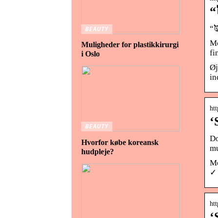
“
“
BEAUTY
Mo
Muligheder for plastikkirurgi
fi
i Oslo
Øj
in
ht
‘
BEAUTY
Do
Hvorfor købe koreansk
mu
hudpleje?
Mo
✓ 
ht
‘