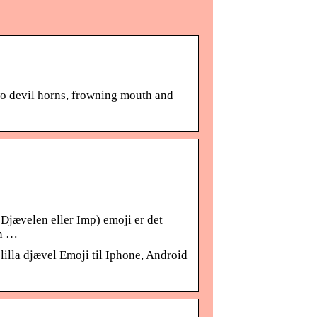
two devil horns, frowning mouth and
Djævelen eller Imp) emoji er det
rn …
lilla djævel Emoji til Iphone, Android