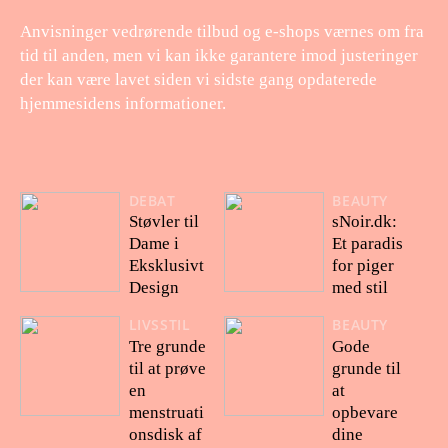
Anvisninger vedrørende tilbud og e-shops værnes om fra
tid til anden, men vi kan ikke garantere imod justeringer
der kan være lavet siden vi sidste gang opdaterede
hjemmesidens informationer.
DEBAT
BEAUTY
Støvler til
sNoir.dk:
Dame i
Et paradis
Eksklusivt
for piger
Design
med stil
LIVSSTIL
BEAUTY
Tre grunde
Gode
til at prøve
grunde til
en
at
menstruati
opbevare
onsdisk af
dine