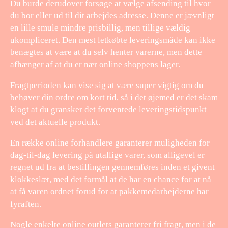
Du burde derudover forsøge at vælge afsending til hvor
du bor eller ud til dit arbejdes adresse. Denne er jævnligt
en lille smule mindre prisbillig, men tillige vældig
ukompliceret. Den mest letkøbte leveringsmåde kan ikke
benægtes at være at du selv henter varerne, men dette
afhænger af at du er nær online shoppens lager.
Fragtperioden kan vise sig at være super vigtig om du
behøver din ordre om kort tid, så i det øjemed er det skam
klogt at du gransker det forventede leveringstidspunkt
ved det aktuelle produkt.
En række online forhandlere garanterer muligheden for
dag-til-dag levering på utallige varer, som alligevel er
regnet ud fra at bestillingen gennemføres inden et givent
klokkeslæt, med det formål at de har en chance for at nå
at få varen ordnet forud for at pakkemedarbejderne har
fyraften.
Nogle enkelte online outlets garanterer fri fragt, men i de