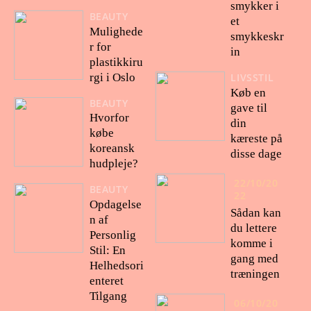
smykker i
BEAUTY
et
Mulighede
smykkeskr
r for
in
plastikkiru
rgi i Oslo
LIVSSTIL
Køb en
BEAUTY
gave til
Hvorfor
din
købe
kæreste på
koreansk
disse dage
hudpleje?
22/10/20
BEAUTY
22
Opdagelse
Sådan kan
n af
du lettere
Personlig
komme i
Stil: En
gang med
Helhedsori
træningen
enteret
Tilgang
06/10/20