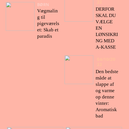
22
BØRN
DERFOR
Vægmalin
SKAL DU
g til
VÆLGE
pigeværels
EN
et: Skab et
LØNSIKRI
paradis
NG MED
A-KASSE
04/10/20
22
Den bedste
måde at
slappe af
og varme
op denne
vinter:
Aromatisk
bad